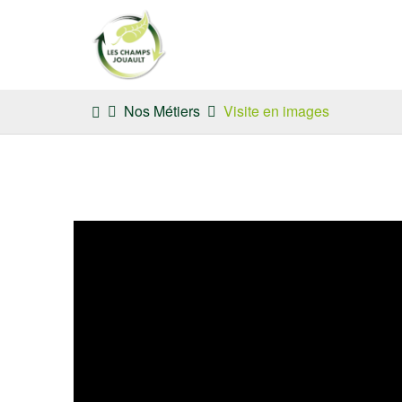
Skip
You
Nos Métiers
Visite en images
to
are
main
here:
content