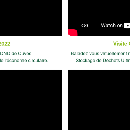
2022
Visite
 ISDND de Cuves
Baladez-vous virtuellement 
de l'économie circulaire.
Stockage de Déchets Ulti